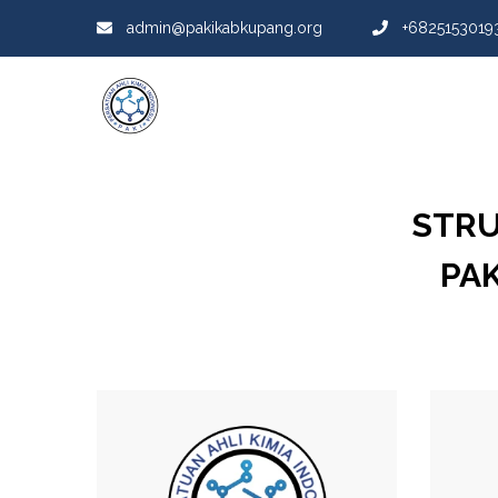
admin@pakikabkupang.org
+6825153019
STRU
PA