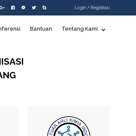
Login /
Registrasi
nferensi
Bantuan
Tentang Kami
ISASI
ANG